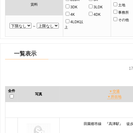
賃料
土地
3DK
3LDK
事務所
4K
4DK
その他
4LDK以
～
上
一覧表示
1
全件
▼交通
写真
▼所在地
田園都市線 『高津駅』 徒