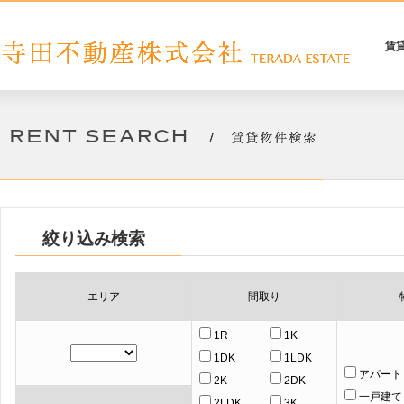
賃
絞り込み検索
エリア
間取り
1R
1K
1DK
1LDK
アパート
2K
2DK
一戸建て
2LDK
3K