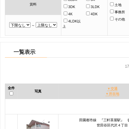
賃料
土地
3DK
3LDK
事務所
4K
4DK
その他
4LDK以
～
上
一覧表示
1
全件
▼交通
写真
▼所在地
田園都市線 『三軒茶屋駅』 
世田谷区代沢４丁目