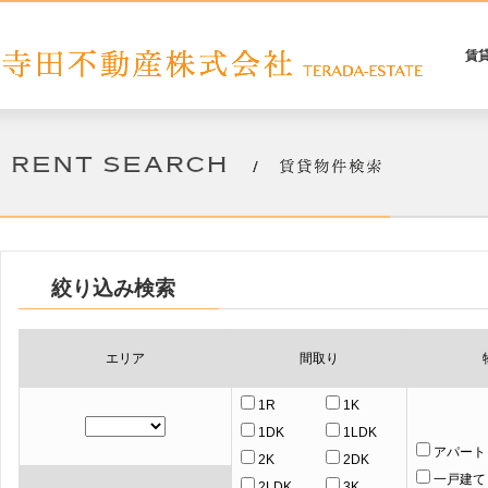
賃
絞り込み検索
エリア
間取り
1R
1K
1DK
1LDK
アパート
2K
2DK
一戸建て
2LDK
3K