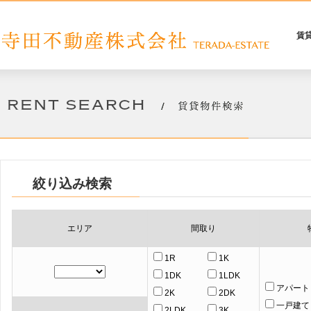
賃
絞り込み検索
エリア
間取り
1R
1K
1DK
1LDK
アパート
2K
2DK
一戸建て
2LDK
3K