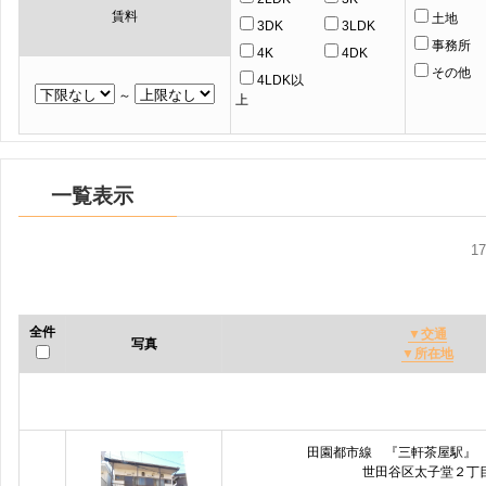
賃料
土地
3DK
3LDK
事務所
4K
4DK
その他
4LDK以
～
上
一覧表示
1
全件
▼交通
写真
▼所在地
田園都市線 『三軒茶屋駅』
世田谷区太子堂２丁