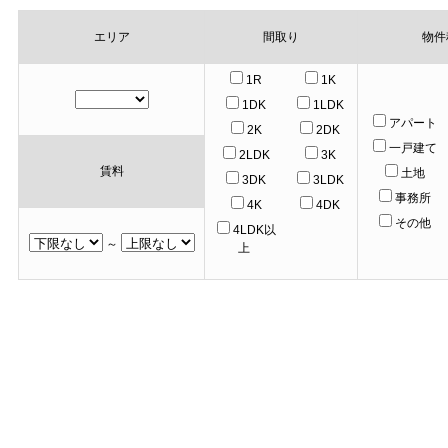
エリア
間取り
物件
1R
1K
1DK
1LDK
アパート
2K
2DK
一戸建て
2LDK
3K
賃料
土地
3DK
3LDK
事務所
4K
4DK
その他
4LDK以
～
上