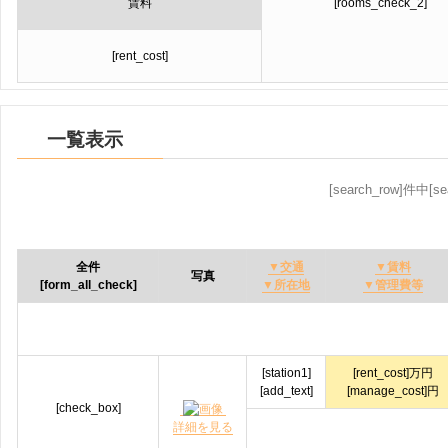
賃料
[rooms_check_2]
[rent_cost]
一覧表示
[search_row]件中[se
全件
▼交通
▼賃料
写真
[form_all_check]
▼所在地
▼管理費等
[station1]
[rent_cost]
万円
[add_text]
[manage_cost]円
[check_box]
詳細を見る