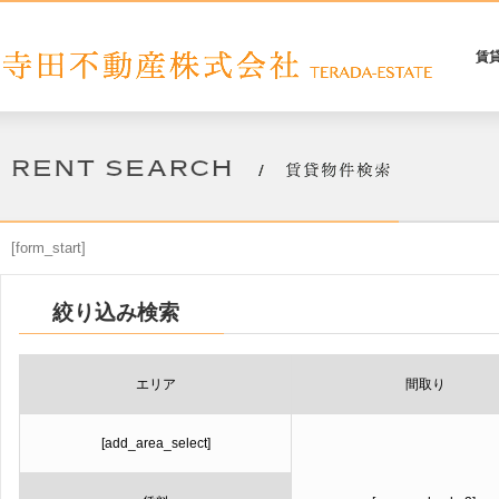
賃
[form_start]
絞り込み検索
エリア
間取り
[add_area_select]