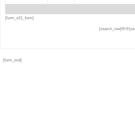
[form_s01_form]
[search_row]件中[se
[form_end]