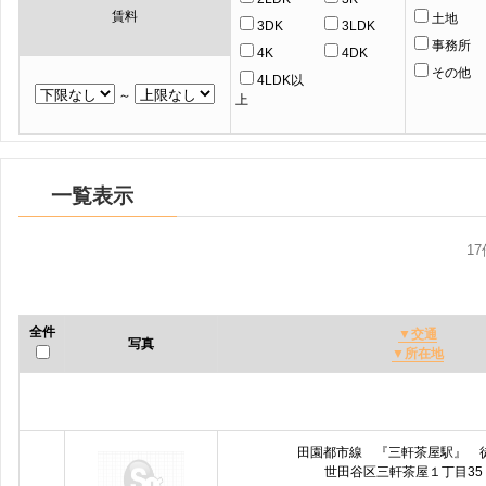
賃料
土地
3DK
3LDK
事務所
4K
4DK
その他
4LDK以
～
上
一覧表示
1
全件
▼交通
写真
▼所在地
田園都市線 『三軒茶屋駅』 
世田谷区三軒茶屋１丁目35