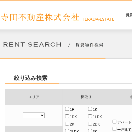
賃
絞り込み検索
エリア
間取り
1R
1K
1DK
1LDK
アパート
2K
2DK
一戸建て
2LDK
3K